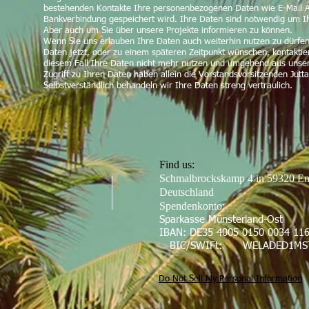
bestehenden Kontakte Ihre personenbezogenen Daten wie E-Mail Ad
Bankverbindung gespeichert wird. Ihre Daten sind notwendig um I
Aber auch um Sie über unsere Projekte informieren zu können.
Wenn Sie uns erlauben Ihre Daten auch weiterhin nutzen zu dürfen
Daten jetzt, oder zu einem späteren Zeitpunkt wünschen, kontaktie
diesem Fall Ihre Daten nicht mehr nutzen und umgehend aus unse
Zugriff zu Ihren Daten haben allein die Vorstandsvorsitzenden Jut
Selbstverständlich behandeln wir Ihre Daten streng vertraulich.
Find us:
Schmalbrockskamp 4 in 59320 En
Deutschland
Spendenkonto:
Sparkasse Münsterland-Ost
IBAN: DE35 4005 0150 0
BIC/SWIFt: WELADED1MS
Do Not Sell My Personal Information