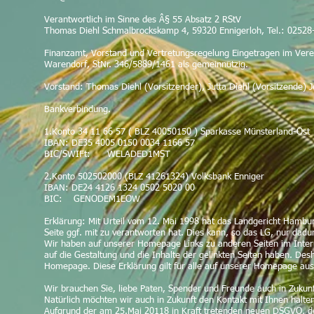
Verantwortlich im Sinne des Â§ 55 Absatz 2 RStV
Thomas Diehl Schmalbrockskamp 4, 59320 Ennigerloh, Tel.: 0252
Finanzamt, Vorstand und Vertretungsregelung Eingetragen im Vere
Warendorf, StNr. 346/5889/1461 als gemeinnützig.
Vorstand: Thomas Diehl (Vorsitzender), Jutta Diehl (Vorsitzende) Je
Bankverbindung.
1.Konto 34 11 66 57 ( BLZ 40050150 ) Sparkasse Münsterland-Ost
IBAN: DE35 4005
BIC/SWIFt: WELADED1MST
2.Konto 502502000 (BLZ 41261324) Volksbank Enniger
IBAN: DE24 4126 1324 0502 5020 00
BIC: GENODEM1EOW
Erklärung: Mit Urteil vom 12. Mai 1998 hat das Landgericht Hambur
Seite ggf. mit zu verantworten hat. Dies kann, so das LG, nur dadu
Wir haben auf unserer Homepage Links zu anderen Seiten im Internet 
auf die Gestaltung und die Inhalte der gelinkten Seiten haben. Desh
Homepage. Diese Erklärung gilt für alle auf unserer Homepage ausge
Wir brauchen Sie, liebe Paten, Spender und Freunde auch in Zukunft
Natürlich möchten wir auch in Zukunft den Kontakt mit Ihnen halte
Aufgrund der am 25.Mai 20118 in Kraft tretenden neuen DSGVO, de